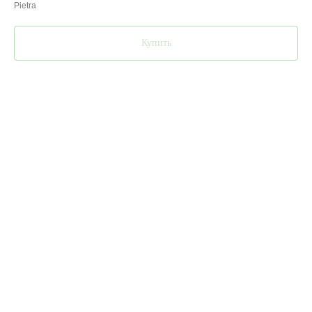
Pietra
Купить
Доставка в течение 5 дней
Наличие: Доставка в течение 5 дней
Толщина: 3мм